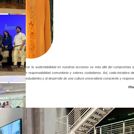
“
Incorporar la sustentabilidad en nuestras acciones va más allá del compromiso 
educar en responsabilidad comunitaria y valores ciudadanos. Así, cada iniciativa d
nuestros estudiantes y al desarrollo de una cultura universitaria consciente y respons
Pil