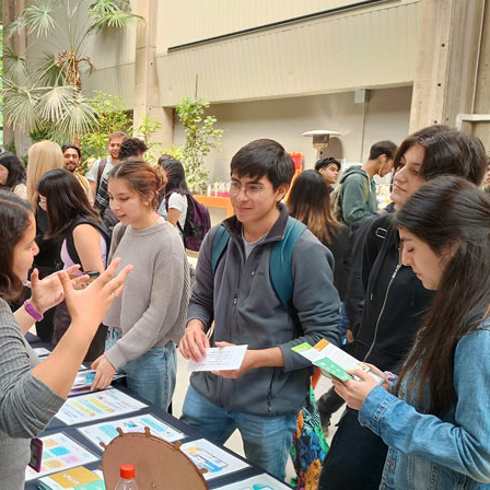
Talleres Calidad de Vida
Nexo Deportes
Programa de bienestar dirigido a la comunidad FEN 
de vida saludables mediante talleres de Yoga, Pilates,
y Chi Kung, entre otros, programados estratégicamen
laboral. Para acceder existe un sistema de inscripción 
a tomar una vacante de manera más rápida y ord
ejercicio físico, estas actividades fortalecen vínculos 
facultad en un ambiente relajado, integrando el auto
mental como elementos esenciales del día a día profesi