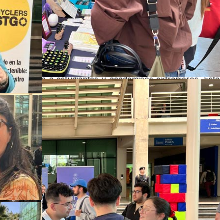
Let's Lunch
Actividad que ofrece al personal de la FEN un e
practicar inglés conversacional. Mediante encue
almuerzo, los funcionarios interactúan con miem
internacional en un formato de bajo compromis
fortaleciendo sus competencias comunicativas y gana
atención a estudiantes y académicos extranjeros. Esta 
personal como actor fundamental en la experiencia
Facultad, creando oportunidades de desarrollo profes
integración intercultural.