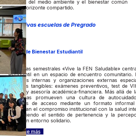
cuidado del medio ambiente y el bienestar común
como horizonte compartido.
Iniciativas escuelas de Pregrado
Ferias de Bienestar Estudiantil
Las ferias semestrales «Vive la FEN Saludable» centr
estudiantil en un espacio de encuentro comunitario.
unidades internas y organizaciones externas especi
servicios tangibles: exámenes preventivos, test de V
mental y asesoría académica-financiera. Más allá de la
las ferias promueven una cultura de autocuidado
barreras de acceso mediante un formato informal
refuerzan el compromiso institucional con la salud int
fortaleciendo el sentido de pertenencia y la percepc
como un entorno solidario.
Conoce más