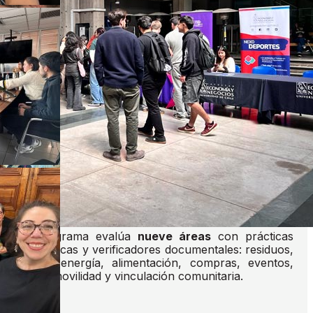
El Programa Oficina Sustentable es una iniciativa
institucional busca desarrollar e implementar una
estrategia integral de gestión ambiental y
responsabilidad social en los espacios de trabajo de
la Facultad de Economía y Negocios. Su propósito
es generar un cambio cultural de impacto positivo
mediante la adopción de prácticas sostenibles que
se integren en las rutinas diarias de toda la
comunidad FEN, alineándose con la Política de
Sustentabilidad de la Universidad de Chile y el
compromiso de carbono neutralidad institucional.
Metodología del Programa
El programa evalúa
nueve áreas
con prácticas
específicas y verificadores documentales: residuos,
papel, energía, alimentación, compras, eventos,
agua, movilidad y vinculación comunitaria.