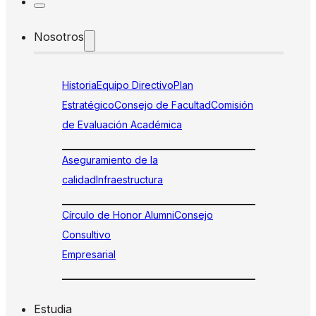
Nosotros
Historia
Equipo Directivo
Plan
Estratégico
Consejo de Facultad
Comisión
de Evaluación Académica
Aseguramiento de la
calidad
Infraestructura
Círculo de Honor Alumni
Consejo
Consultivo
Empresarial
Estudia