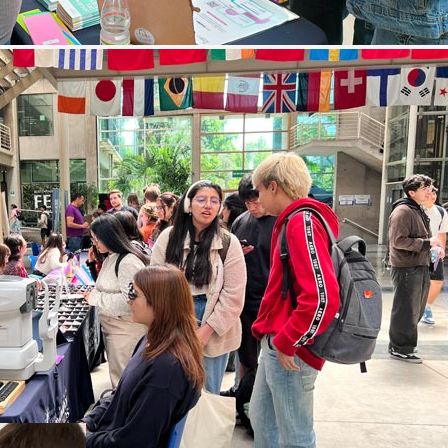
Inscríbete
“
Incorporamos lo sustentable y lo saludable en todas nuestras iniciativas, l
funcionarios con los talleres de calidad de vida y a más de 1.200 atenciones seman
actividades curriculares, deportivas, recreativas y de formación integral.
”
Javier Chacón Rojas