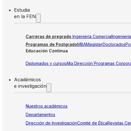
Estudia
en la FEN
Carreras de pregrado
Ingeniería Comercial
Ingenierí
Programas de Postgrado
MBA
Magíster
Doctorados
Pos
Educación Continua
Diplomados y cursos
Alta Dirección
Programas Corpora
Académicos
e investigación
Nuestros académicos
Departamentos
Dirección de Investigación
Comité de Ética
Revistas
Cen