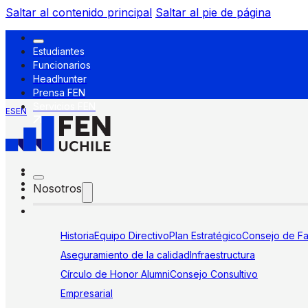
Saltar al contenido principal
Saltar al pie de página
Estudiantes
Funcionarios
Headhunter
Prensa FEN
Servicios FEN
ES
EN
Nosotros
Historia
Equipo Directivo
Plan Estratégico
Consejo de Fa
Aseguramiento de la calidad
Infraestructura
Círculo de Honor Alumni
Consejo Consultivo
Empresarial