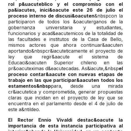
rol p&uacuteblico y el compromiso con el
pa&iacutes, inici&oacute este 26 de julio el
proceso interno de discusi&oacuten
&nbspcon la
participaron de todos los &oacuterganos de la
gobernanza universitaria y estudiantes,
funcionarios y acad&eacutemicos de la totalidad de
las facultades e institutos de la Casa de Bello,
mismos actores que ahora continuar&aacuten
aportando&nbspcr&iacuteticamente el proyecto de
ley que regir&aacute el sistema de
Educaci&oacuten Superior chileno en las
pr&oacuteximas d&eacutecadas. As&iacute,&nbsp
el
proceso contar&aacute con nuevas etapas de
trabajo en las que participar&aacuten todos los
estamentos&nbsp
para, desde una mirada
cr&iacutetica y comprometida, generar propuestas
claras que incidan en el proyecto de ley que se
encuentra en el parlamento desde el 4 de julio de
este a&ntildeo.
El Rector Ennio Vivaldi destac&oacute la
importancia de esta instancia participativa al