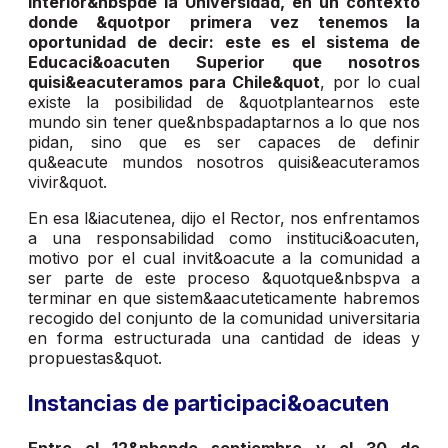
interior&nbspde la Universidad, en un contexto
donde &quotpor primera vez tenemos la
oportunidad de decir: este es el sistema de
Educaci&oacuten Superior que nosotros
quisi&eacuteramos para Chile&quot
, por lo cual
existe la posibilidad de &quotplantearnos este
mundo sin tener que&nbspadaptarnos a lo que nos
pidan, sino que es ser capaces de definir
qu&eacute mundos nosotros quisi&eacuteramos
vivir&quot.
En esa l&iacutenea, dijo el Rector, nos enfrentamos
a una responsabilidad como instituci&oacuten,
motivo por el cual invit&oacute a la comunidad a
ser parte de este proceso &quotque&nbspva a
terminar en que sistem&aacuteticamente habremos
recogido del conjunto de la comunidad universitaria
en forma estructurada una cantidad de ideas y
propuestas&quot.
Instancias de participaci&oacuten