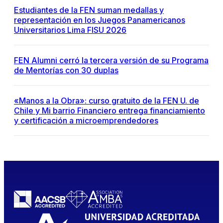
Estudiantes de la FEN suman medallas y
representación en los Juegos Panamericanos
Universitarios Lima FISU 2026
FEN Alumni cerró la tercera versión de su Programa
de Mentorías con 30 duplas
«Manos a la Obra»: curso gratuito de la FEN U. de
Chile y Mi barrio Financiero entrega financiamiento
y certificación a microemprendedores