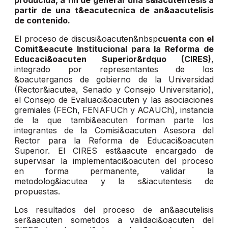
producida, a fin de generar una s&iacutentesis a
partir de una t&eacutecnica de an&aacutelisis
de contenido.
El proceso de discusi&oacuten&nbsp
cuenta con el
Comit&eacute Institucional para la Reforma de
Educaci&oacuten Superior&rdquo (CIRES)
,
integrado por representantes de los
&oacuterganos de gobierno de la Universidad
(Rector&iacutea, Senado y Consejo Universitario),
el Consejo de Evaluaci&oacuten y las asociaciones
gremiales (FECh, FENAFUCh y ACAUCh), instancia
de la que tambi&eacuten forman parte los
integrantes de la Comisi&oacuten Asesora del
Rector para la Reforma de Educaci&oacuten
Superior. El CIRES est&aacute encargado de
supervisar la implementaci&oacuten del proceso
en forma permanente, validar la
metodolog&iacutea y la s&iacutentesis de
propuestas.
Los resultados del proceso de an&aacutelisis
ser&aacuten sometidos a validaci&oacuten del