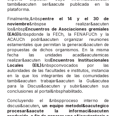
tambi&eacuten ser&aacute publicada en la
plataforma.
Finalmente,&nbsp
entre el 14 y el 30 de
noviembre
&nbspse realizar&aacuten
los&nbsp
Encuentros de Asociaciones gremiales
(EAG)
&nbspdonde la FECh, la FENAFUCh y la
ACAUCh podr&aacuten organizar reuniones
estamentales que permitan la generaci&oacuten de
propuestas de dichos organismos. En la misma
fecha las unidades acad&eacutemicas
realizar&aacuten los
Encuentros
Institucionales
Locales (EIL)
&nbspconvocados por las
autoridades de las facultades e institutos, instancia
en la que los integrantes de las comunidades
tambi&eacuten trabajar&aacuten la Gu&iacutea
para la Discusi&oacuten y subir&aacuten sus
conclusiones al portal&nbsphabilitado.
Concluyendo el &nbspproceso interno de
discusi&oacuten
, un equipo metodol&oacutegico
procesar&aacute la informaci&oacuten