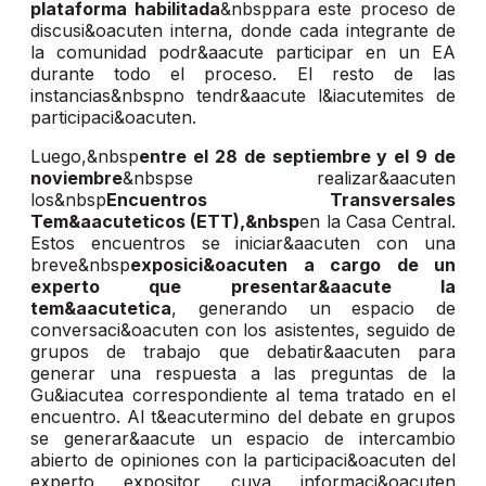
plataforma habilitada
&nbsppara este proceso de
discusi&oacuten interna, donde cada integrante de
la comunidad podr&aacute participar en un EA
durante todo el proceso. El resto de las
instancias&nbspno tendr&aacute l&iacutemites de
participaci&oacuten.
Luego,&nbsp
entre el 28 de septiembre y el 9 de
noviembre
&nbspse realizar&aacuten
los&nbsp
Encuentros Transversales
Tem&aacuteticos (ETT),&nbsp
en la Casa Central.
Estos encuentros se iniciar&aacuten con una
breve&nbsp
exposici&oacuten a cargo de un
experto que presentar&aacute la
tem&aacutetica
, generando un espacio de
conversaci&oacuten con los asistentes, seguido de
grupos de trabajo que debatir&aacuten para
generar una respuesta a las preguntas de la
Gu&iacutea correspondiente al tema tratado en el
encuentro. Al t&eacutermino del debate en grupos
se generar&aacute un espacio de intercambio
abierto de opiniones con la participaci&oacuten del
experto expositor cuya informaci&oacuten