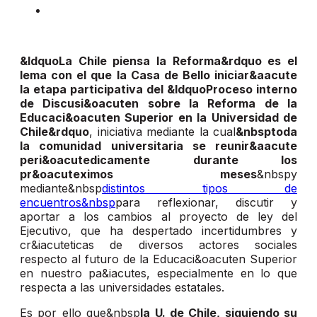
&ldquoLa Chile piensa la Reforma&rdquo es el
lema con el que la Casa de Bello iniciar&aacute
la etapa participativa del &ldquoProceso interno
de Discusi&oacuten sobre la Reforma de la
Educaci&oacuten Superior en la Universidad de
Chile&rdquo
, iniciativa mediante la cual
&nbsptoda
la comunidad universitaria se reunir&aacute
peri&oacutedicamente durante los
pr&oacuteximos meses
&nbspy
mediante&nbsp
distintos tipos de
encuentros&nbsp
para reflexionar, discutir y
aportar a los cambios al proyecto de ley del
Ejecutivo, que ha despertado incertidumbres y
cr&iacuteticas de diversos actores sociales
respecto al futuro de la Educaci&oacuten Superior
en nuestro pa&iacutes, especialmente en lo que
respecta a las universidades estatales.
Es por ello que&nbsp
la U. de Chile, siguiendo su