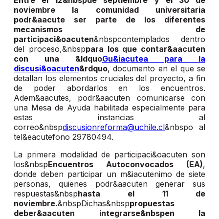
Entre el 12&nbspde septiembre y el 30 de
noviembre la comunidad universitaria
podr&aacute ser parte de los diferentes
mecanismos de
participaci&oacuten
&nbspcontemplados dentro
del proceso,&nbsp
para los que contar&aacuten
con una &ldquo
Gu&iacutea para la
discusi&oacuten
&rdquo
, documento en el que se
detallan los elementos cruciales del proyecto, a fin
de poder abordarlos en los encuentros.
Adem&aacutes, podr&aacuten comunicarse con
una Mesa de Ayuda habilitada especialmente para
estas instancias al
correo&nbsp
discusionreforma@uchile.cl
&nbspo al
tel&eacutefono 29780494.
La primera modalidad de participaci&oacuten son
los&nbsp
Encuentros Autoconvocados (EA)
,
donde deben participar un m&iacutenimo de siete
personas, quienes podr&aacuten generar sus
respuestas&nbsp
hasta el 11 de
noviembre.
&nbspDichas&nbsp
propuestas
deber&aacuten integrarse&nbspen la