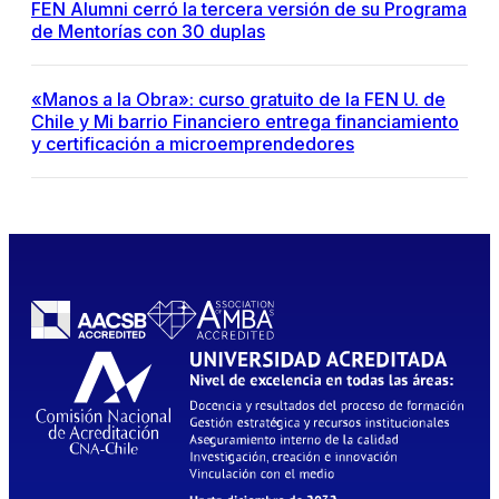
FEN Alumni cerró la tercera versión de su Programa
de Mentorías con 30 duplas
«Manos a la Obra»: curso gratuito de la FEN U. de
Chile y Mi barrio Financiero entrega financiamiento
y certificación a microemprendedores