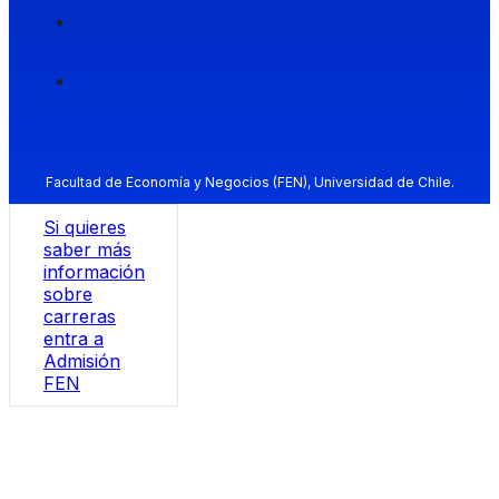
Facultad de Economía y Negocios (FEN), Universidad de Chile.
Si quieres
saber más
información
sobre
carreras
entra a
Admisión
FEN