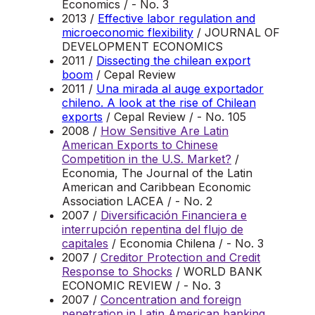
Economics / - No. 3
2013 /
Effective labor regulation and
microeconomic flexibility
/ JOURNAL OF
DEVELOPMENT ECONOMICS
2011 /
Dissecting the chilean export
boom
/ Cepal Review
2011 /
Una mirada al auge exportador
chileno. A look at the rise of Chilean
exports
/ Cepal Review / - No. 105
2008 /
How Sensitive Are Latin
American Exports to Chinese
Competition in the U.S. Market?
/
Economia, The Journal of the Latin
American and Caribbean Economic
Association LACEA / - No. 2
2007 /
Diversificación Financiera e
interrupción repentina del flujo de
capitales
/ Economia Chilena / - No. 3
2007 /
Creditor Protection and Credit
Response to Shocks
/ WORLD BANK
ECONOMIC REVIEW / - No. 3
2007 /
Concentration and foreign
penetration in Latin American banking