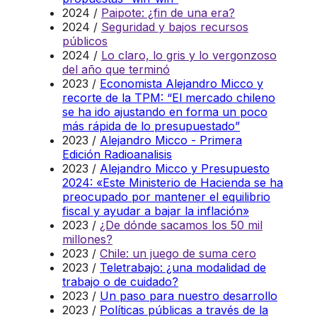
2024 /
Paipote: ¿fin de una era?
2024 /
Seguridad y bajos recursos
públicos
2024 /
Lo claro, lo gris y lo vergonzoso
del año que terminó
2023 /
Economista Alejandro Micco y
recorte de la TPM: “El mercado chileno
se ha ido ajustando en forma un poco
más rápida de lo presupuestado”
2023 /
Alejandro Micco - Primera
Edición Radioanalisis
2023 /
Alejandro Micco y Presupuesto
2024: «Este Ministerio de Hacienda se ha
preocupado por mantener el equilibrio
fiscal y ayudar a bajar la inflación»
2023 /
¿De dónde sacamos los 50 mil
millones?
2023 /
Chile: un juego de suma cero
2023 /
Teletrabajo: ¿una modalidad de
trabajo o de cuidado?
2023 /
Un paso para nuestro desarrollo
2023 /
Políticas públicas a través de la