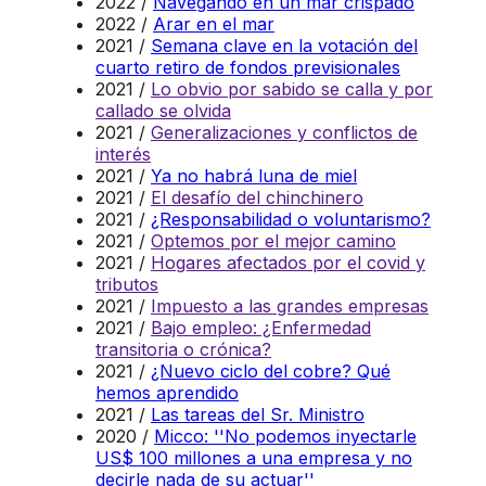
2022 /
Navegando en un mar crispado
2022 /
Arar en el mar
2021 /
Semana clave en la votación del
cuarto retiro de fondos previsionales
2021 /
Lo obvio por sabido se calla y por
callado se olvida
2021 /
Generalizaciones y conflictos de
interés
2021 /
Ya no habrá luna de miel
2021 /
El desafío del chinchinero
2021 /
¿Responsabilidad o voluntarismo?
2021 /
Optemos por el mejor camino
2021 /
Hogares afectados por el covid y
tributos
2021 /
Impuesto a las grandes empresas
2021 /
Bajo empleo: ¿Enfermedad
transitoria o crónica?
2021 /
¿Nuevo ciclo del cobre? Qué
hemos aprendido
2021 /
Las tareas del Sr. Ministro
2020 /
Micco: ''No podemos inyectarle
US$ 100 millones a una empresa y no
decirle nada de su actuar''