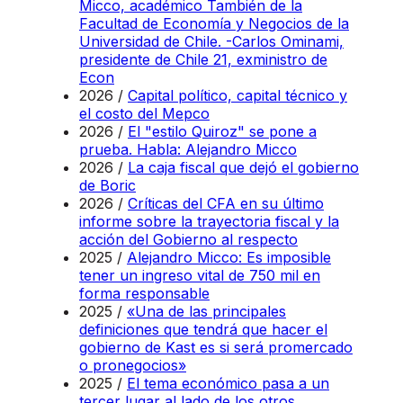
Micco, académico También de la
Facultad de Economía y Negocios de la
Universidad de Chile. -Carlos Ominami,
presidente de Chile 21, exministro de
Econ
2026 /
Capital político, capital técnico y
el costo del Mepco
2026 /
El "estilo Quiroz" se pone a
prueba. Habla: Alejandro Micco
2026 /
La caja fiscal que dejó el gobierno
de Boric
2026 /
Críticas del CFA en su último
informe sobre la trayectoria fiscal y la
acción del Gobierno al respecto
2025 /
Alejandro Micco: Es imposible
tener un ingreso vital de 750 mil en
forma responsable
2025 /
«Una de las principales
definiciones que tendrá que hacer el
gobierno de Kast es si será promercado
o pronegocios»
2025 /
El tema económico pasa a un
tercer lugar al lado de los otros