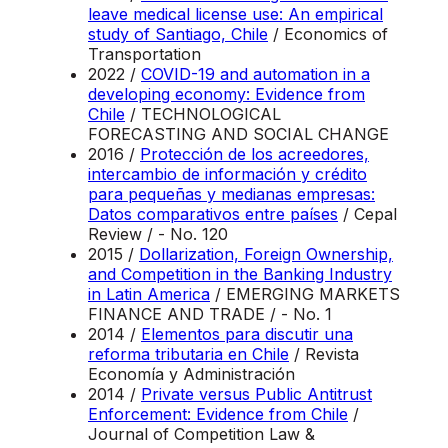
leave medical license use: An empirical
study of Santiago, Chile
/ Economics of
Transportation
2022 /
COVID-19 and automation in a
developing economy: Evidence from
Chile
/ TECHNOLOGICAL
FORECASTING AND SOCIAL CHANGE
2016 /
Protección de los acreedores,
intercambio de información y crédito
para pequeñas y medianas empresas:
Datos comparativos entre países
/ Cepal
Review / - No. 120
2015 /
Dollarization, Foreign Ownership,
and Competition in the Banking Industry
in Latin America
/ EMERGING MARKETS
FINANCE AND TRADE / - No. 1
2014 /
Elementos para discutir una
reforma tributaria en Chile
/ Revista
Economía y Administración
2014 /
Private versus Public Antitrust
Enforcement: Evidence from Chile
/
Journal of Competition Law &