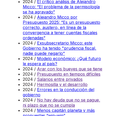
2024 /
El crítico análisis de Alejandro
Micco: “El problema de la permisología
se ha agravado”
2024 /
Alejandro Micco por
Presupuesto 2025: “Es un presupuesto
correcto, austero, en línea de la
convergencia a tener cuentas fiscales
ordenadas”
2024 /
Exsubsecretario Micco: este
Gobierno ha tenido "prudencia fiscal,
nadie puede negarlo"
2024 /
Modelo económico: ¿Qué futuro
le espera al país?
2024 /
Arar con los bueyes que se tiene
2024 /
Presupuesto en tiempos difíciles
2024 /
Salarios entre privados
2024 /
Hermosilla y el desarrollo
2024 /
Errores en la conducción del
gobierno
2024 /
No hay deuda que no se pague,
ni plazo que no se cumpla
2024 /
Menos capitán planeta y más
propuestas “win-win”