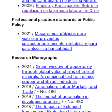
and the Caribbean: The Missing Reform
2009 /
Empleo y Participación. Sobre la
regulación de la jornada laboral en Chile
Professional practice standards or Public
Policy
2021 /
Mecanismos públicos para
viabilizar proyectos
socioeconómicamente rentables y para
garantizar su bancabilidad
Research Monographs
2024 /
Green window of opportunity
through global value chains of critical
minerals: An empirical test for refining
copper and lithium industries
2019 /
Automation, Labor Markets, and
Trade
/ - No. 486
2019 /
The impact of automation in
developed countries
/ - No. 480
2018 /
The Impact of Extended
Employment Protection Laws on the