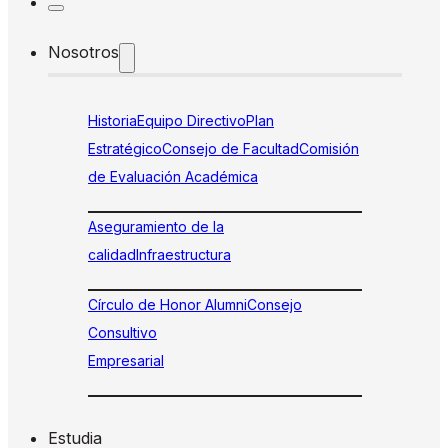
Nosotros
Historia
Equipo Directivo
Plan
Estratégico
Consejo de Facultad
Comisión
de Evaluación Académica
Aseguramiento de la
calidad
Infraestructura
Círculo de Honor Alumni
Consejo
Consultivo
Empresarial
Estudia