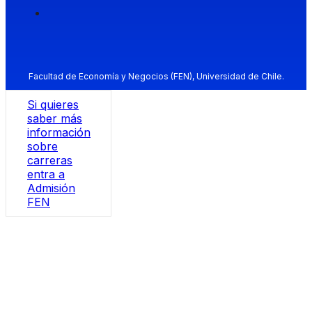
Facultad de Economía y Negocios (FEN), Universidad de Chile.
Si quieres
saber más
información
sobre
carreras
entra a
Admisión
FEN