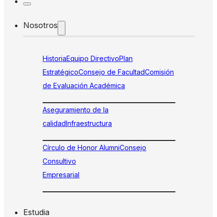
Nosotros
Historia
Equipo Directivo
Plan
Estratégico
Consejo de Facultad
Comisión
de Evaluación Académica
Aseguramiento de la
calidad
Infraestructura
Círculo de Honor Alumni
Consejo
Consultivo
Empresarial
Estudia