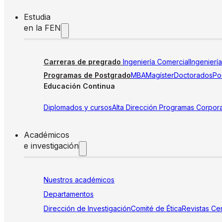
Estudia
en la FEN
Carreras de pregrado
Ingeniería Comercial
Ingenierí
Programas de Postgrado
MBA
Magíster
Doctorados
Pos
Educación Continua
Diplomados y cursos
Alta Dirección
Programas Corpora
Académicos
e investigación
Nuestros académicos
Departamentos
Dirección de Investigación
Comité de Ética
Revistas
Cen