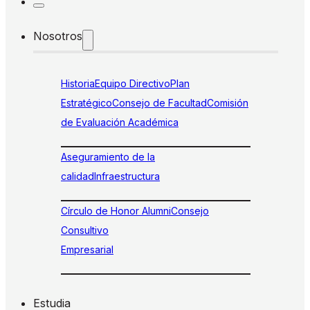
Nosotros
Historia
Equipo Directivo
Plan
Estratégico
Consejo de Facultad
Comisión
de Evaluación Académica
Aseguramiento de la
calidad
Infraestructura
Círculo de Honor Alumni
Consejo
Consultivo
Empresarial
Estudia