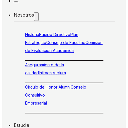
Nosotros
Historia
Equipo Directivo
Plan
Estratégico
Consejo de Facultad
Comisión
de Evaluación Académica
Aseguramiento de la
calidad
Infraestructura
Círculo de Honor Alumni
Consejo
Consultivo
Empresarial
Estudia