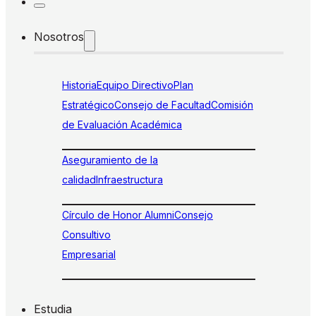
Nosotros
Historia
Equipo Directivo
Plan
Estratégico
Consejo de Facultad
Comisión
de Evaluación Académica
Aseguramiento de la
calidad
Infraestructura
Círculo de Honor Alumni
Consejo
Consultivo
Empresarial
Estudia