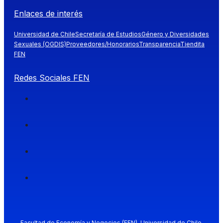
Enlaces de interés
Universidad de Chile
Secretaría de Estudios
Género y Diversidades
Sexuales (OGDIS)
Proveedores/Honorarios
Transparencia
Tiendita
FEN
Redes Sociales FEN
Facultad de Economía y Negocios (FEN), Universidad de Chile.