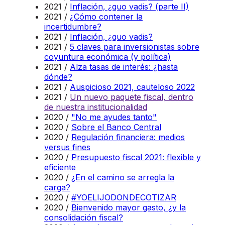
2021 /
Inflación, ¿quo vadis? (parte II)
2021 /
¿Cómo contener la
incertidumbre?
2021 /
Inflación, ¿quo vadis?
2021 /
5 claves para inversionistas sobre
coyuntura económica (y política)
2021 /
Alza tasas de interés: ¿hasta
dónde?
2021 /
Auspicioso 2021, cauteloso 2022
2021 /
Un nuevo paquete fiscal, dentro
de nuestra institucionalidad
2020 /
"No me ayudes tanto"
2020 /
Sobre el Banco Central
2020 /
Regulación financiera: medios
versus fines
2020 /
Presupuesto fiscal 2021: flexible y
eficiente
2020 /
¿En el camino se arregla la
carga?
2020 /
#YOELIJODONDECOTIZAR
2020 /
Bienvenido mayor gasto, ¿y la
consolidación fiscal?