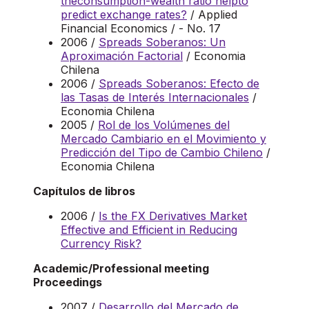
theconsumption-wealth ratio helpto
predict exchange rates?
/ Applied
Financial Economics / - No. 17
2006 /
Spreads Soberanos: Un
Aproximación Factorial
/ Economia
Chilena
2006 /
Spreads Soberanos: Efecto de
las Tasas de Interés Internacionales
/
Economia Chilena
2005 /
Rol de los Volúmenes del
Mercado Cambiario en el Movimiento y
Predicción del Tipo de Cambio Chileno
/
Economia Chilena
Capítulos de libros
2006 /
Is the FX Derivatives Market
Effective and Efficient in Reducing
Currency Risk?
Academic/Professional meeting
Proceedings
2007 /
Desarrollo del Mercado de