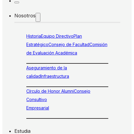
Nosotros
Historia
Equipo Directivo
Plan
Estratégico
Consejo de Facultad
Comisión
de Evaluación Académica
Aseguramiento de la
calidad
Infraestructura
Círculo de Honor Alumni
Consejo
Consultivo
Empresarial
Estudia