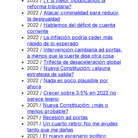
2022 /
¿Y si mejor modificamos la
reforma tributaria?
2022 /
Atacar criminalidad para reducir
la desigualdad
2022 /
Hablemos del déficit de cuenta
corriente
2022 /
La inflación podría ceder más
rápido de lo esperado
2022 /
Intervención cambiaria ad portas,
a menos que la suerte diga otra cosa
2022 /
Trifecta de desaceleración global
2022 /
Nueva Constitución: ¿alguna
estrategia de salida?
2022 /
Nada es poco plausible por
ahora
2022 /
Crecer sobre 3,5% en 2022 no
parece lejano
2021 /
Nueva Constitución: ¿más o
menos probable?
2021 /
Recesión ad portas
2021 /
Un cuarto retiro: No me ayudes
tanto que me dañas
2021 /
El nuevo escenario político