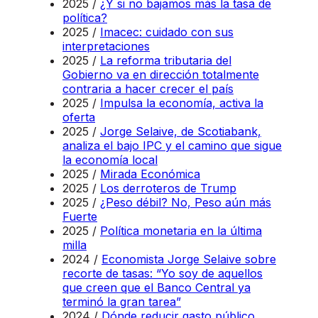
2025 /
¿Y si no bajamos más la tasa de
política?
2025 /
Imacec: cuidado con sus
interpretaciones
2025 /
La reforma tributaria del
Gobierno va en dirección totalmente
contraria a hacer crecer el país
2025 /
Impulsa la economía, activa la
oferta
2025 /
Jorge Selaive, de Scotiabank,
analiza el bajo IPC y el camino que sigue
la economía local
2025 /
Mirada Económica
2025 /
Los derroteros de Trump
2025 /
¿Peso débil? No, Peso aún más
Fuerte
2025 /
Política monetaria en la última
milla
2024 /
Economista Jorge Selaive sobre
recorte de tasas: “Yo soy de aquellos
que creen que el Banco Central ya
terminó la gran tarea”
2024 /
Dónde reducir gasto público