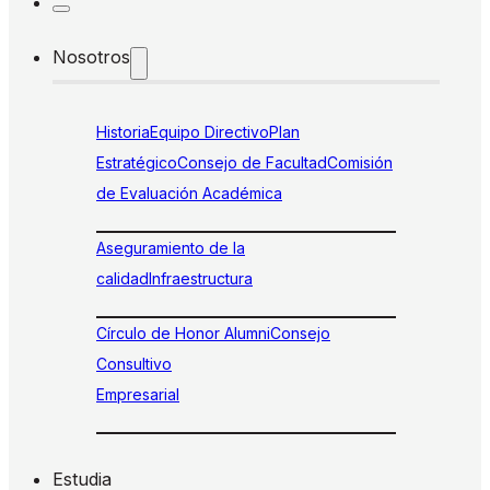
Nosotros
Historia
Equipo Directivo
Plan
Estratégico
Consejo de Facultad
Comisión
de Evaluación Académica
Aseguramiento de la
calidad
Infraestructura
Círculo de Honor Alumni
Consejo
Consultivo
Empresarial
Estudia