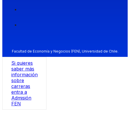
Facultad de Economía y Negocios (FEN), Universidad de Chile.
Si quieres
saber más
información
sobre
carreras
entra a
Admisión
FEN