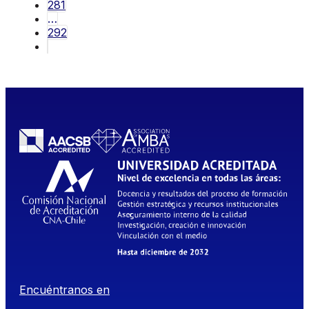
281
…
292
Encuéntranos en