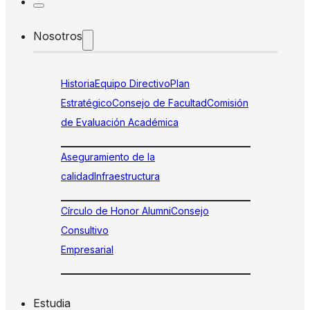
Nosotros
Historia
Equipo Directivo
Plan
Estratégico
Consejo de Facultad
Comisión
de Evaluación Académica
Aseguramiento de la
calidad
Infraestructura
Círculo de Honor Alumni
Consejo
Consultivo
Empresarial
Estudia