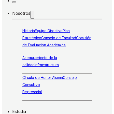
Nosotros
Historia
Equipo Directivo
Plan
Estratégico
Consejo de Facultad
Comisión
de Evaluación Académica
Aseguramiento de la
calidad
Infraestructura
Círculo de Honor Alumni
Consejo
Consultivo
Empresarial
Estudia