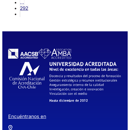
…
292
Encuéntranos en