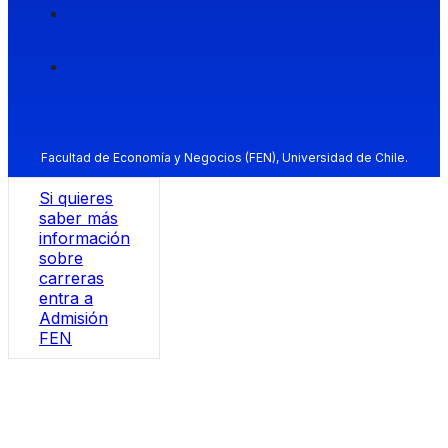
Facultad de Economía y Negocios (FEN), Universidad de Chile.
Si quieres
saber más
información
sobre
carreras
entra a
Admisión
FEN